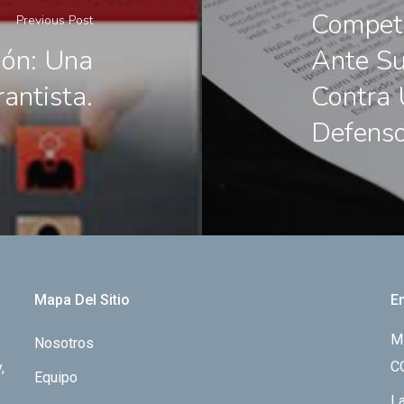
Compete
Previous Post
ión: Una
Ante Su
antista.
Contra 
Defenso
Mapa Del Sitio
E
M
Nosotros
C
,
Equipo
La