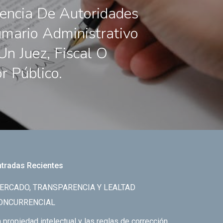
ncia De Autoridades
mario Administrativo
Un Juez, Fiscal O
r Público.
ntradas Recientes
ERCADO, TRANSPARENCIA Y LEALTAD
ONCURRENCIAL
 propiedad intelectual y las reglas de corrección