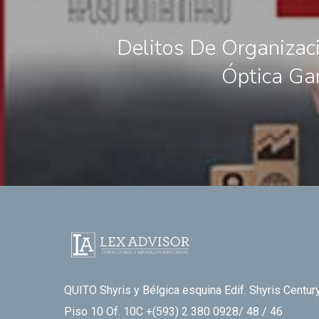
Delitos De Organizac
Óptica Gar
QUITO Shyris y Bélgica esquina Edif. Shyris Century
Piso 10 Of. 10C +(593) 2 380 0928/ 48 / 46