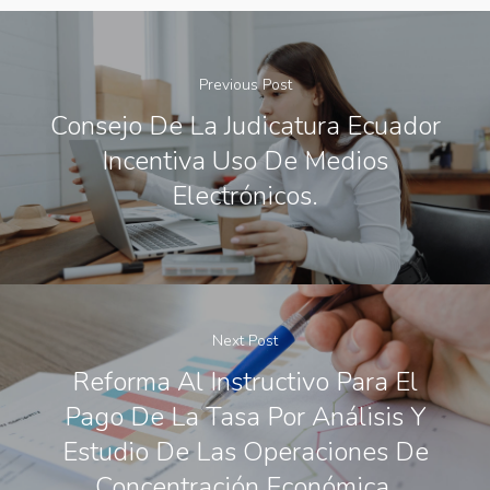
Previous Post
Consejo De La Judicatura Ecuador
Incentiva Uso De Medios
Electrónicos.
Next Post
Reforma Al Instructivo Para El
Pago De La Tasa Por Análisis Y
Estudio De Las Operaciones De
Concentración Económica.